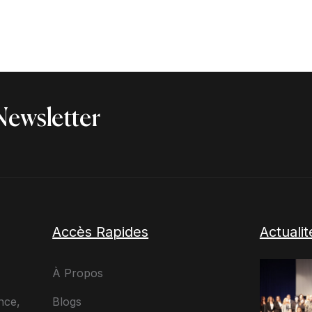
Newsletter
Accès Rapides
Actuali
À Propos
Blogs
nce,