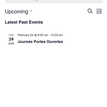
Upcoming
Eve
Events
Search
List
Vie
Select
Search
Latest Past Events
date.
Nav
and
February 24 @ 8:00 am
-
10:00 am
FEB
Views
24
Journée Portes Ouvertes
2026
Naviga